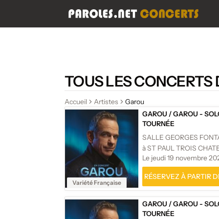
TOUS LES CONCERTS
Accueil
Artistes
Garou
GAROU
/
GAROU - SOL
TOURNÉE
SALLE GEORGES FONT
à ST PAUL TROIS CHA
Le jeudi 19 novembre 20
RÉSERVEZ À PARTIR DE
Variété Française
GAROU
/
GAROU - SOL
TOURNÉE