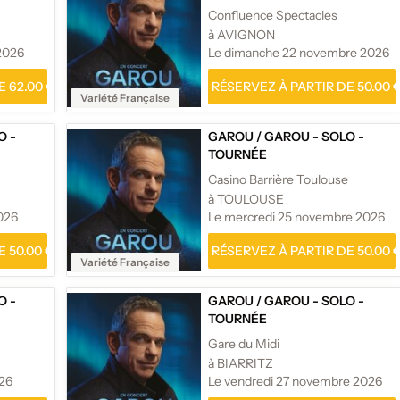
Confluence Spectacles
à AVIGNON
2026
Le dimanche 22 novembre 2026
 62.00 €
RÉSERVEZ À PARTIR DE 50.00 
Variété Française
O -
GAROU
/
GAROU - SOLO -
TOURNÉE
Casino Barrière Toulouse
à TOULOUSE
026
Le mercredi 25 novembre 2026
 50.00 €
RÉSERVEZ À PARTIR DE 50.00 
Variété Française
O -
GAROU
/
GAROU - SOLO -
TOURNÉE
Gare du Midi
à BIARRITZ
026
Le vendredi 27 novembre 2026