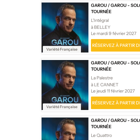
GAROU
/
GAROU - SOL
TOURNÉE
L'Intégral
à BELLEY
Le mardi 9 février 2027
RÉSERVEZ À PARTIR DE
Variété Française
GAROU
/
GAROU - SOL
TOURNÉE
La Palestre
à LE CANNET
Le jeudi 11 février 2027
RÉSERVEZ À PARTIR DE
Variété Française
GAROU
/
GAROU - SOL
TOURNÉE
Le Quattro