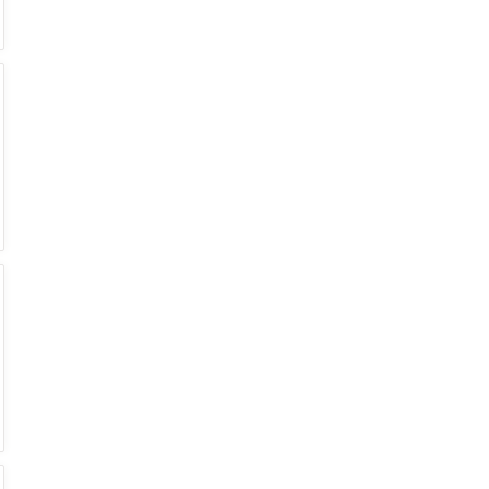
€
€
€