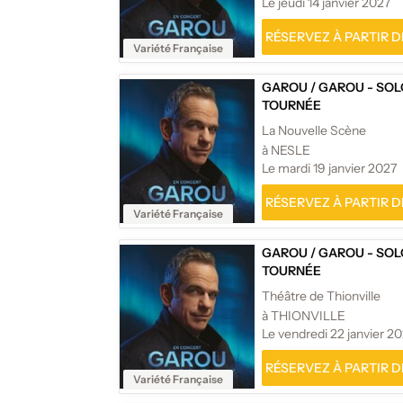
Le jeudi 14 janvier 2027
RÉSERVEZ À PARTIR DE
Variété Française
GAROU
/
GAROU - SOL
TOURNÉE
La Nouvelle Scène
à NESLE
Le mardi 19 janvier 2027
RÉSERVEZ À PARTIR DE
Variété Française
GAROU
/
GAROU - SOL
TOURNÉE
Théâtre de Thionville
à THIONVILLE
Le vendredi 22 janvier 2
RÉSERVEZ À PARTIR DE
Variété Française