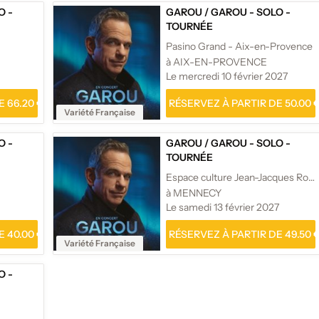
O -
GAROU
/
GAROU - SOLO -
TOURNÉE
Pasino Grand - Aix-en-Provence
à AIX-EN-PROVENCE
Le mercredi 10 février 2027
 66.20 €
RÉSERVEZ À PARTIR DE 50.00 
Variété Française
O -
GAROU
/
GAROU - SOLO -
TOURNÉE
Espace culture Jean-Jacques Robert
à MENNECY
Le samedi 13 février 2027
 40.00 €
RÉSERVEZ À PARTIR DE 49.50 
Variété Française
O -