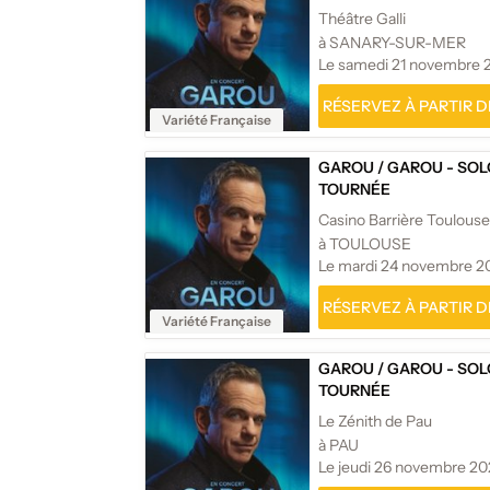
Théâtre Galli
à SANARY-SUR-MER
Le samedi 21 novembre 
RÉSERVEZ À PARTIR DE
Variété Française
GAROU
/
GAROU - SOL
TOURNÉE
Casino Barrière Toulouse
à TOULOUSE
Le mardi 24 novembre 2
RÉSERVEZ À PARTIR DE
Variété Française
GAROU
/
GAROU - SOL
TOURNÉE
Le Zénith de Pau
à PAU
Le jeudi 26 novembre 2