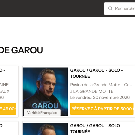
 DE GAROU
O -
GAROU
/
GAROU - SOLO -
TOURNÉE
AINE
Pasino de la Grande Motte - Casino Partouche
TEAUX
à LA GRANDE MOTTE
26
Le vendredi 20 novembre 2026
 49.00 €
RÉSERVEZ À PARTIR DE 50.00 
Variété Française
O -
GAROU
/
GAROU - SOLO -
TOURNÉE