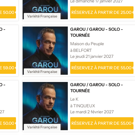
Le dimanche 17 janvier 2027
 50.00 €
RÉSERVEZ À PARTIR DE 25.00 
Variété Française
O -
GAROU
/
GAROU - SOLO -
TOURNÉE
Maison du Peuple
à BELFORT
Le jeudi 21 janvier 2027
 59.00 €
RÉSERVEZ À PARTIR DE 55.00 
Variété Française
O -
GAROU
/
GAROU - SOLO -
TOURNÉE
Le K
à TINQUEUX
027
Le mardi 2 février 2027
 50.00 €
RÉSERVEZ À PARTIR DE 55.00 
Variété Française