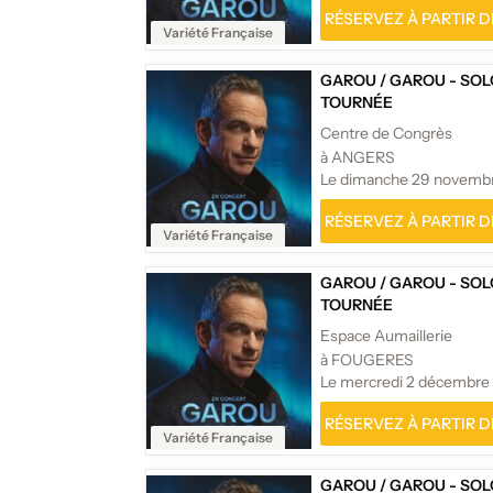
RÉSERVEZ À PARTIR DE
Variété Française
GAROU
/
GAROU - SOL
TOURNÉE
Centre de Congrès
à ANGERS
Le dimanche 29 novemb
RÉSERVEZ À PARTIR DE
Variété Française
GAROU
/
GAROU - SOL
TOURNÉE
Espace Aumaillerie
à FOUGERES
Le mercredi 2 décembre
RÉSERVEZ À PARTIR DE
Variété Française
GAROU
/
GAROU - SOL