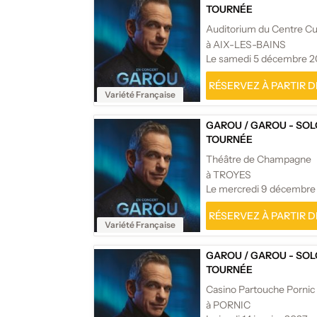
TOURNÉE
à AIX-LES-BAINS
Le samedi 5 décembre 
RÉSERVEZ À PARTIR DE
Variété Française
GAROU
/
GAROU - SOL
TOURNÉE
Théâtre de Champagne
à TROYES
Le mercredi 9 décembre
RÉSERVEZ À PARTIR DE
Variété Française
GAROU
/
GAROU - SOL
TOURNÉE
Casino Partouche Pornic
à PORNIC