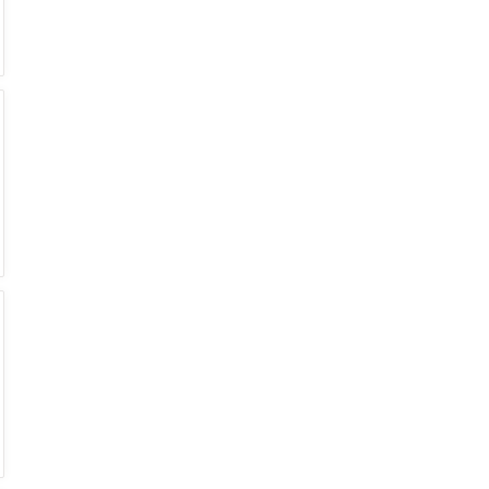
€
€
€