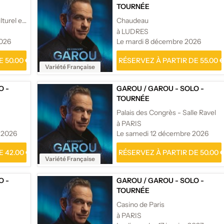
TOURNÉE
Auditorium du Centre Culturel et des Congrès 3C
Chaudeau
à LUDRES
2026
Le mardi 8 décembre 2026
 50.00 €
RÉSERVEZ À PARTIR DE 55.00 
Variété Française
O -
GAROU
/
GAROU - SOLO -
TOURNÉE
Palais des Congrès - Salle Ravel
à PARIS
 2026
Le samedi 12 décembre 2026
 42.00 €
RÉSERVEZ À PARTIR DE 50.00 
Variété Française
O -
GAROU
/
GAROU - SOLO -
TOURNÉE
Casino de Paris
à PARIS