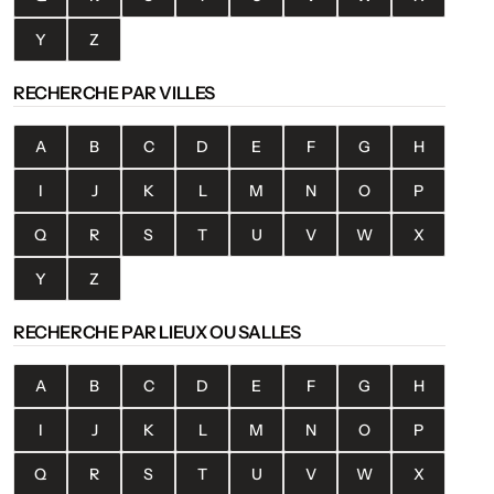
Y
Z
RECHERCHE PAR VILLES
A
B
C
D
E
F
G
H
I
J
K
L
M
N
O
P
Q
R
S
T
U
V
W
X
Y
Z
RECHERCHE PAR LIEUX OU SALLES
A
B
C
D
E
F
G
H
I
J
K
L
M
N
O
P
Q
R
S
T
U
V
W
X