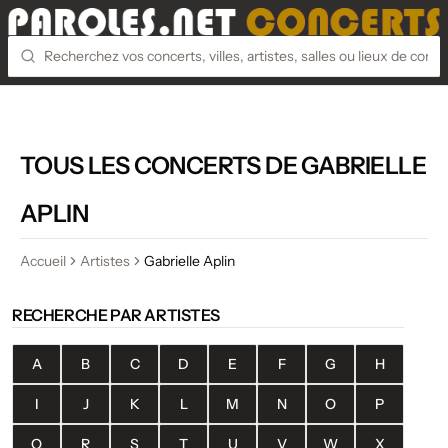
TOUS LES CONCERTS DE GABRIELLE
APLIN
Accueil
Artistes
Gabrielle Aplin
RECHERCHE PAR ARTISTES
A
B
C
D
E
F
G
H
I
J
K
L
M
N
O
P
Q
R
S
T
U
V
W
X