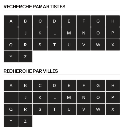
RECHERCHE PAR ARTISTES
A
B
C
D
E
F
G
H
I
J
K
L
M
N
O
P
Q
R
S
T
U
V
W
X
Y
Z
RECHERCHE PAR VILLES
A
B
C
D
E
F
G
H
I
J
K
L
M
N
O
P
Q
R
S
T
U
V
W
X
Y
Z