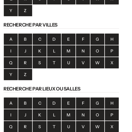
Y
Z
RECHERCHE PAR VILLES
A
B
C
D
E
F
G
H
I
J
K
L
M
N
O
P
Q
R
S
T
U
V
W
X
Y
Z
RECHERCHE PAR LIEUX OU SALLES
A
B
C
D
E
F
G
H
I
J
K
L
M
N
O
P
Q
R
S
T
U
V
W
X