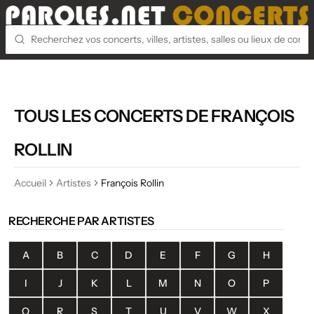
TOUS LES CONCERTS DE FRANÇOIS
ROLLIN
Accueil
Artistes
François Rollin
RECHERCHE PAR ARTISTES
A
B
C
D
E
F
G
H
I
J
K
L
M
N
O
P
Q
R
S
T
U
V
W
X