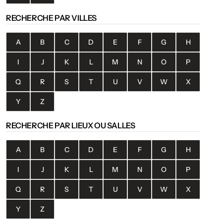
RECHERCHE PAR VILLES
A
B
C
D
E
F
G
H
I
J
K
L
M
N
O
P
Q
R
S
T
U
V
W
X
Y
Z
RECHERCHE PAR LIEUX OU SALLES
A
B
C
D
E
F
G
H
I
J
K
L
M
N
O
P
Q
R
S
T
U
V
W
X
Y
Z