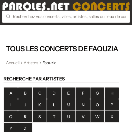
TOUS LES CONCERTS DE FAOUZIA
Accueil
Artistes
Faouzia
RECHERCHE PAR ARTISTES
A
B
C
D
E
F
G
H
I
J
K
L
M
N
O
P
Q
R
S
T
U
V
W
X
Y
Z