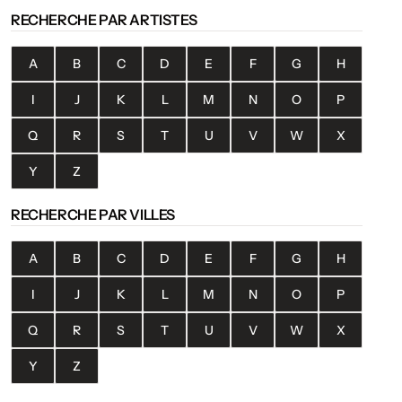
RECHERCHE PAR ARTISTES
A
B
C
D
E
F
G
H
I
J
K
L
M
N
O
P
Q
R
S
T
U
V
W
X
Y
Z
RECHERCHE PAR VILLES
A
B
C
D
E
F
G
H
I
J
K
L
M
N
O
P
Q
R
S
T
U
V
W
X
Y
Z