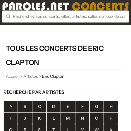
TOUS LES CONCERTS DE ERIC
CLAPTON
Accueil
Artistes
Eric Clapton
RECHERCHE PAR ARTISTES
A
B
C
D
E
F
G
H
I
J
K
L
M
N
O
P
Q
R
S
T
U
V
W
X