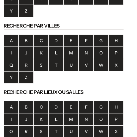
Y
Z
RECHERCHE PAR VILLES
A
B
C
D
E
F
G
H
I
J
K
L
M
N
O
P
Q
R
S
T
U
V
W
X
Y
Z
RECHERCHE PAR LIEUX OU SALLES
A
B
C
D
E
F
G
H
I
J
K
L
M
N
O
P
Q
R
S
T
U
V
W
X