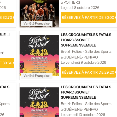
D
à POITIERS
2026
Le jeudi 8 octobre 2026
 32.70 €
RÉSERVEZ À PARTIR DE 30.00 
Variété Française
E !!!
LES CROQUANTS
LES FATALS
PICARDS
SOVIET
SUPREM
ENSEMBLE
!!!
FESTIVAL BREIZH FOLIES
/
Breizh Folies - Salle des Sports
026
FESTIVAL BREIZH FOLIES
à GUÉMENÉ-PENFAO
Le vendredi 9 octobre 2026
 39.60 €
RÉSERVEZ À PARTIR DE 29.20 
Variété Française
ATALS
LES CROQUANTS
LES FATALS
PICARDS
SOVIET
SUPREM
ENSEMBLE
LIES
/
!!!
FESTIVAL BREIZH FOLIES
/
 Sports
Breizh Folies - Salle des Sports
ES
FESTIVAL BREIZH FOLIES
à GUÉMENÉ-PENFAO
026
Le samedi 10 octobre 2026