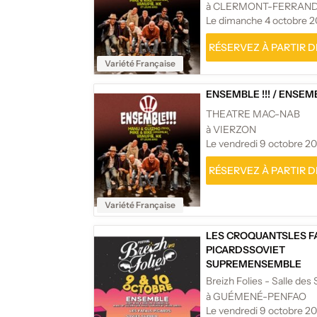
à CLERMONT-FERRAN
Le dimanche 4 octobre 
RÉSERVEZ À PARTIR DE
Variété Française
ENSEMBLE !!!
/
ENSEMBL
THEATRE MAC-NAB
à VIERZON
Le vendredi 9 octobre 2
RÉSERVEZ À PARTIR DE
Variété Française
LES CROQUANTS
LES F
PICARDS
SOVIET
SUPREM
ENSEMBLE
!!!
FESTIVAL BREIZH FO
Breizh Folies - Salle des
FESTIVAL BREIZH FOLI
à GUÉMENÉ-PENFAO
Le vendredi 9 octobre 2