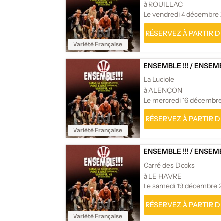
à ROUILLAC
Le vendredi 4 décembre
RÉSERVEZ À PARTIR DE
Variété Française
ENSEMBLE !!!
/
ENSEMBL
La Luciole
à ALENÇON
Le mercredi 16 décembr
RÉSERVEZ À PARTIR DE
Variété Française
ENSEMBLE !!!
/
ENSEMBL
Carré des Docks
à LE HAVRE
Le samedi 19 décembre 
RÉSERVEZ À PARTIR DE
Variété Française