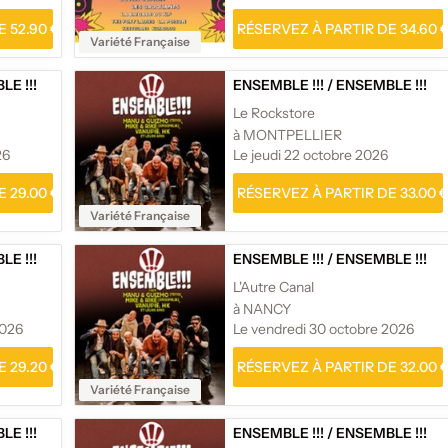
 52.90 €
RÉSERVEZ À PARTIR DE 34.60 
Variété Française
E !!!
ENSEMBLE !!!
/
ENSEMBLE !!!
Le Rockstore
à MONTPELLIER
26
Le jeudi 22 octobre 2026
 29.00 €
RÉSERVEZ À PARTIR DE 33.00 
Variété Française
E !!!
ENSEMBLE !!!
/
ENSEMBLE !!!
L'Autre Canal
à NANCY
2026
Le vendredi 30 octobre 2026
 29.20 €
RÉSERVEZ À PARTIR DE 32.00 
Variété Française
E !!!
ENSEMBLE !!!
/
ENSEMBLE !!!