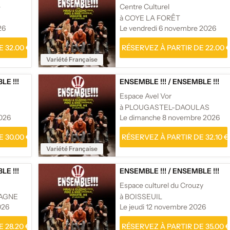
e
Centre Culturel
à COYE LA FORÊT
26
Le vendredi 6 novembre 2026
 32.00 €
RÉSERVEZ À PARTIR DE 22.00 
Variété Française
E !!!
ENSEMBLE !!!
/
ENSEMBLE !!!
Espace Avel Vor
à PLOUGASTEL-DAOULAS
026
Le dimanche 8 novembre 2026
 30.00 €
RÉSERVEZ À PARTIR DE 32.10 €
Variété Française
E !!!
ENSEMBLE !!!
/
ENSEMBLE !!!
Espace culturel du Crouzy
-AGNE
à BOISSEUIL
026
Le jeudi 12 novembre 2026
 28.20 €
RÉSERVEZ À PARTIR DE 35.00 