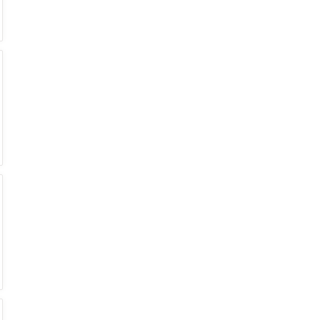
€
€
€