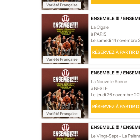
Variété Française
ENSEMBLE !!!
/
ENSEMBL
La Cigale
à PARIS
Le samedi 14 novembre 
RÉSERVEZ À PARTIR DE
Variété Française
ENSEMBLE !!!
/
ENSEMBL
La Nouvelle Scène
à NESLE
Le jeudi 26 novembre 2
RÉSERVEZ À PARTIR DE
Variété Française
ENSEMBLE !!!
/
ENSEMBL
Le Vingt-Sept - La Palèn