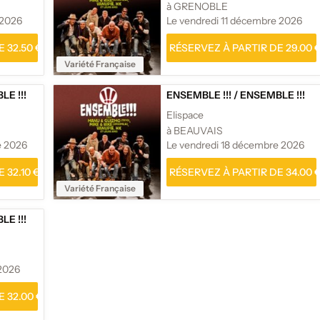
à GRENOBLE
 2026
Le vendredi 11 décembre 2026
 32.50 €
RÉSERVEZ À PARTIR DE 29.00 
Variété Française
E !!!
ENSEMBLE !!!
/
ENSEMBLE !!!
Elispace
à BEAUVAIS
e 2026
Le vendredi 18 décembre 2026
 32.10 €
RÉSERVEZ À PARTIR DE 34.00 
Variété Française
E !!!
2026
 32.00 €