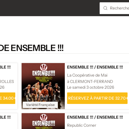
E ENSEMBLE !!!
E !!!
ENSEMBLE !!!
/
ENSEMBLE !!!
La Coopérative de Mai
ROLLES
à CLERMONT-FERRAND
026
Le samedi 3 octobre 2026
 34.00 €
RÉSERVEZ À PARTIR DE 32.70 
Variété Française
E !!!
ENSEMBLE !!!
/
ENSEMBLE !!!
Republic Corner