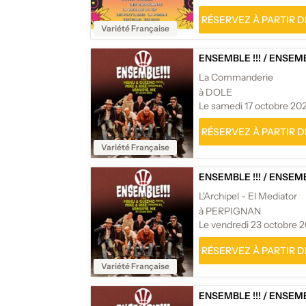
RÉSERVEZ À PARTIR DE
Variété Française
ENSEMBLE !!!
/
ENSEMBL
La Commanderie
à DOLE
Le samedi 17 octobre 20
RÉSERVEZ À PARTIR DE
Variété Française
ENSEMBLE !!!
/
ENSEMBL
L'Archipel - El Mediator
à PERPIGNAN
Le vendredi 23 octobre 
RÉSERVEZ À PARTIR DE
Variété Française
ENSEMBLE !!!
/
ENSEMBL