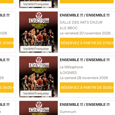
Variété Française
E !!!
ENSEMBLE !!!
/
ENSEMBLE !!!
SALLE DES ARTS D'AZUR
à LE BROC
2026
Le vendredi 20 novembre 2026
 37.00 €
RÉSERVEZ À PARTIR DE 27.50 €
Variété Française
E !!!
ENSEMBLE !!!
/
ENSEMBLE !!!
Le Métaphone
à OIGNIES
026
Le samedi 28 novembre 2026
 34.00 €
RÉSERVEZ À PARTIR DE 33.00 
Variété Française
E !!!
ENSEMBLE !!!
/
ENSEMBLE !!!
e
Summum