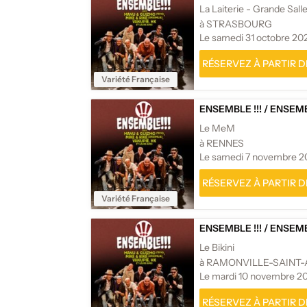
La Laiterie - Grande Sall
à STRASBOURG
Le samedi 31 octobre 20
RÉSERVEZ À PARTIR DE
Variété Française
ENSEMBLE !!!
/
ENSEMBL
Le MeM
à RENNES
Le samedi 7 novembre 2
RÉSERVEZ À PARTIR DE
Variété Française
ENSEMBLE !!!
/
ENSEMBL
Le Bikini
à RAMONVILLE-SAINT
Le mardi 10 novembre 2
RÉSERVEZ À PARTIR DE