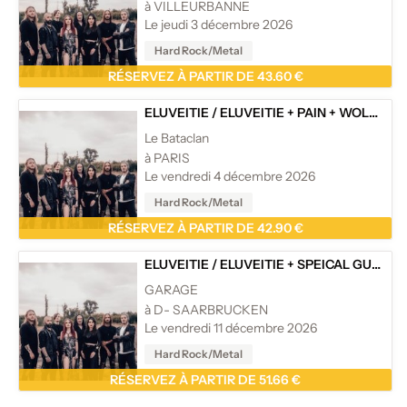
à VILLEURBANNE
Le jeudi 3 décembre 2026
Hard Rock/Metal
RÉSERVEZ À PARTIR DE 43.60 €
ELUVEITIE
/
ELUVEITIE + PAIN + WOLFHEART
Le Bataclan
à PARIS
Le vendredi 4 décembre 2026
Hard Rock/Metal
RÉSERVEZ À PARTIR DE 42.90 €
ELUVEITIE
/
ELUVEITIE + SPEICAL GUEST : PAIN AND SUPPORT WOLFHEART
GARAGE
à D- SAARBRUCKEN
Le vendredi 11 décembre 2026
Hard Rock/Metal
RÉSERVEZ À PARTIR DE 51.66 €