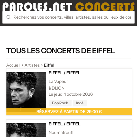
TOUS LES CONCERTS DE EIFFEL
Accueil
Artistes
Eiffel
EIFFEL
/
EIFFEL
La Vapeur
à DIJON
Le jeudi 1 octobre 2026
Pop Rock
Indé
RÉSERVEZ À PARTIR DE 29.00 €
EIFFEL
/
EIFFEL
Noumatrouff