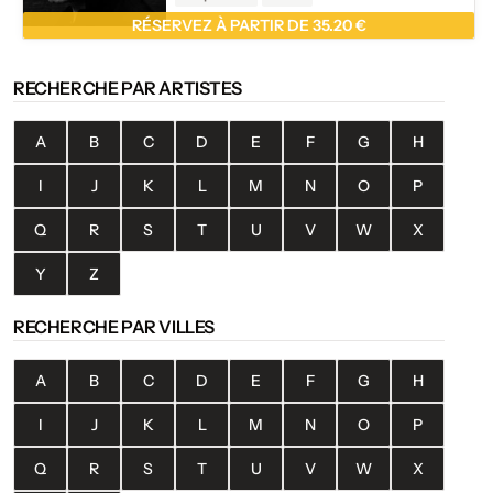
RÉSERVEZ À PARTIR DE 35.20 €
RECHERCHE PAR ARTISTES
A
B
C
D
E
F
G
H
I
J
K
L
M
N
O
P
Q
R
S
T
U
V
W
X
Y
Z
RECHERCHE PAR VILLES
A
B
C
D
E
F
G
H
I
J
K
L
M
N
O
P
Q
R
S
T
U
V
W
X