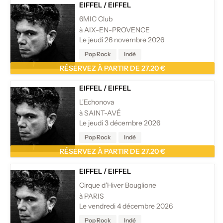
EIFFEL
/
EIFFEL
6MIC Club
à AIX-EN-PROVENCE
Le jeudi 26 novembre 2026
Pop Rock
Indé
RÉSERVEZ À PARTIR DE 27.20 €
EIFFEL
/
EIFFEL
L'Echonova
à SAINT-AVÉ
Le jeudi 3 décembre 2026
Pop Rock
Indé
RÉSERVEZ À PARTIR DE 27.20 €
EIFFEL
/
EIFFEL
Cirque d'Hiver Bouglione
à PARIS
Le vendredi 4 décembre 2026
Pop Rock
Indé