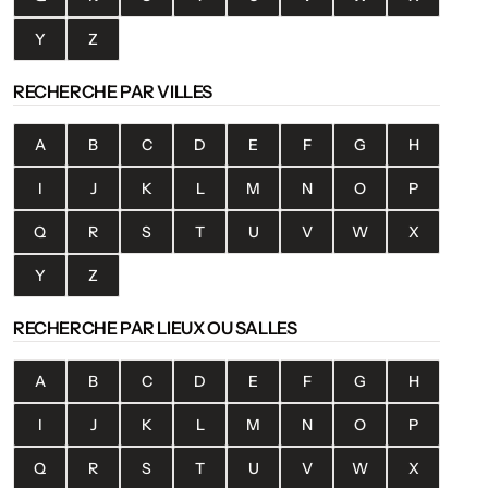
Y
Z
RECHERCHE PAR VILLES
A
B
C
D
E
F
G
H
I
J
K
L
M
N
O
P
Q
R
S
T
U
V
W
X
Y
Z
RECHERCHE PAR LIEUX OU SALLES
A
B
C
D
E
F
G
H
I
J
K
L
M
N
O
P
Q
R
S
T
U
V
W
X