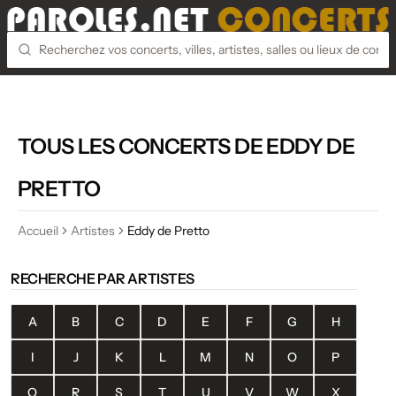
TOUS LES CONCERTS DE EDDY DE
PRETTO
Accueil
Artistes
Eddy de Pretto
RECHERCHE PAR ARTISTES
A
B
C
D
E
F
G
H
I
J
K
L
M
N
O
P
Q
R
S
T
U
V
W
X