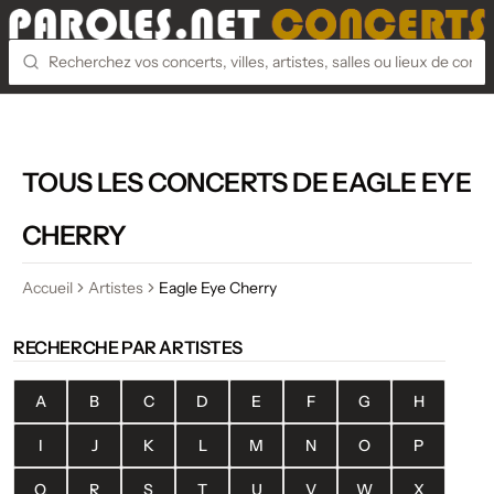
TOUS LES CONCERTS DE EAGLE EYE
CHERRY
Accueil
Artistes
Eagle Eye Cherry
RECHERCHE PAR ARTISTES
A
B
C
D
E
F
G
H
I
J
K
L
M
N
O
P
Q
R
S
T
U
V
W
X