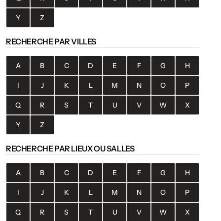
Y
Z
RECHERCHE PAR VILLES
A
B
C
D
E
F
G
H
I
J
K
L
M
N
O
P
Q
R
S
T
U
V
W
X
Y
Z
RECHERCHE PAR LIEUX OU SALLES
A
B
C
D
E
F
G
H
I
J
K
L
M
N
O
P
Q
R
S
T
U
V
W
X