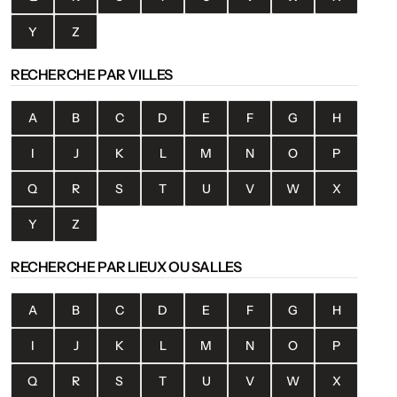
Y
Z
RECHERCHE PAR VILLES
A
B
C
D
E
F
G
H
I
J
K
L
M
N
O
P
Q
R
S
T
U
V
W
X
Y
Z
RECHERCHE PAR LIEUX OU SALLES
A
B
C
D
E
F
G
H
I
J
K
L
M
N
O
P
Q
R
S
T
U
V
W
X