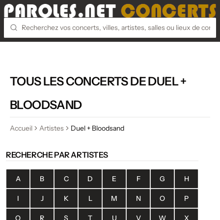
TOUS LES CONCERTS DE DUEL +
BLOODSAND
Accueil
Artistes
Duel + Bloodsand
RECHERCHE PAR ARTISTES
A
B
C
D
E
F
G
H
I
J
K
L
M
N
O
P
Q
R
S
T
U
V
W
X