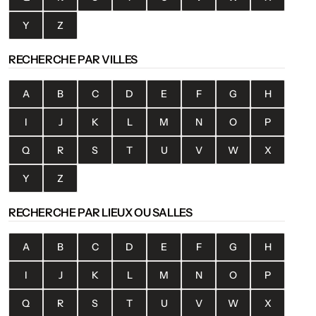
Y
Z
RECHERCHE PAR VILLES
A
B
C
D
E
F
G
H
I
J
K
L
M
N
O
P
Q
R
S
T
U
V
W
X
Y
Z
RECHERCHE PAR LIEUX OU SALLES
A
B
C
D
E
F
G
H
I
J
K
L
M
N
O
P
Q
R
S
T
U
V
W
X