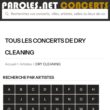
TOUS LES CONCERTS DE DRY
CLEANING
Accueil
Artistes
DRY CLEANING
RECHERCHE PAR ARTISTES
A
B
C
D
E
F
G
H
I
J
K
L
M
N
O
P
Q
R
S
T
U
V
W
X