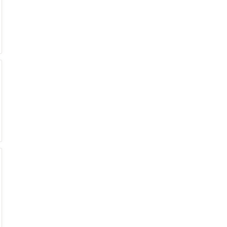
€
€
€