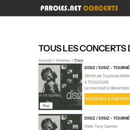
TOUS LES CONCERTS D
Accueil
Artistes
Disiz
DISIZ
/
DISIZ - TOURN
Zénith de Toulouse Métr
à TOULOUSE
Le mercredi 2 décembre
RÉSERVEZ À PARTIR DE
Rap
DISIZ
/
DISIZ - TOURN
Halle Tony Garnier