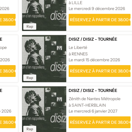
à LILLE
 2026
Le mercredi 9 décembre 2026
 38.00 €
RÉSERVEZ À PARTIR DE 38.00 
Rap
ÉE
DISIZ
/
DISIZ - TOURNÉE
rope
Le Liberté
à RENNES
 2026
Le mardi 15 décembre 2026
 38.00 €
RÉSERVEZ À PARTIR DE 38.00 
Rap
ÉE
DISIZ
/
DISIZ - TOURNÉE
Zénith de Nantes Métropole
à SAINT-HERBLAIN
e 2026
Le mercredi 6 janvier 2027
 38.00 €
RÉSERVEZ À PARTIR DE 38.00 
Rap