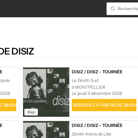
E DISIZ
ÉE
DISIZ
/
DISIZ - TOURNÉE
opole
Le Zénith Sud
à MONTPELLIER
 2026
Le jeudi 3 décembre 2026
 38.00 €
RÉSERVEZ À PARTIR DE 38.00 
Rap
ÉE
DISIZ
/
DISIZ - TOURNÉE
Zénith Arena de Lille