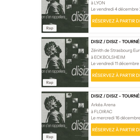
à LYON
Le vendredi 4 décembre
RÉSERVEZ À PARTIR DE
Rap
DISIZ
/
DISIZ - TOURN
Zénith de Strasbourg Eu
à ECKBOLSHEIM
Le vendredi 11 décembre
RÉSERVEZ À PARTIR DE
Rap
DISIZ
/
DISIZ - TOURN
Arkéa Arena
à FLOIRAC
Le mercredi 16 décembr
RÉSERVEZ À PARTIR DE
Rap