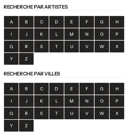
RECHERCHE PAR ARTISTES
A
B
C
D
E
F
G
H
I
J
K
L
M
N
O
P
Q
R
S
T
U
V
W
X
Y
Z
RECHERCHE PAR VILLES
A
B
C
D
E
F
G
H
I
J
K
L
M
N
O
P
Q
R
S
T
U
V
W
X
Y
Z