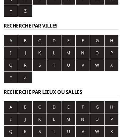
Y
Z
RECHERCHE PAR VILLES
A
B
C
D
E
F
G
H
I
J
K
L
M
N
O
P
Q
R
S
T
U
V
W
X
Y
Z
RECHERCHE PAR LIEUX OU SALLES
A
B
C
D
E
F
G
H
I
J
K
L
M
N
O
P
Q
R
S
T
U
V
W
X