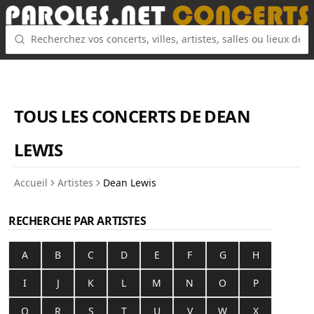
TOUS LES CONCERTS DE DEAN
LEWIS
Accueil
Artistes
Dean Lewis
RECHERCHE PAR ARTISTES
A
B
C
D
E
F
G
H
I
J
K
L
M
N
O
P
Q
R
S
T
U
V
W
X