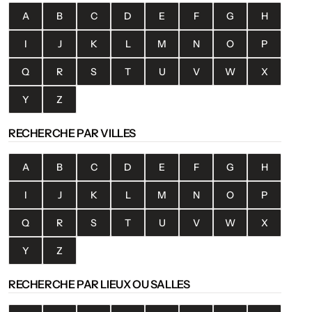
A
B
C
D
E
F
G
H
I
J
K
L
M
N
O
P
Q
R
S
T
U
V
W
X
Y
Z
RECHERCHE PAR VILLES
A
B
C
D
E
F
G
H
I
J
K
L
M
N
O
P
Q
R
S
T
U
V
W
X
Y
Z
RECHERCHE PAR LIEUX OU SALLES