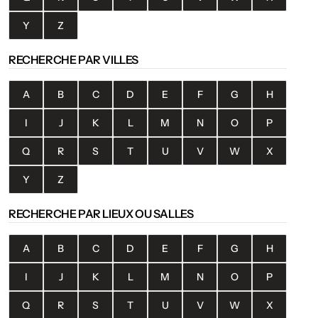
Y
Z
RECHERCHE PAR VILLES
A
B
C
D
E
F
G
H
I
J
K
L
M
N
O
P
Q
R
S
T
U
V
W
X
Y
Z
RECHERCHE PAR LIEUX OU SALLES
A
B
C
D
E
F
G
H
I
J
K
L
M
N
O
P
Q
R
S
T
U
V
W
X