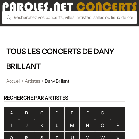
TOUS LES CONCERTS DE DANY
BRILLANT
Accueil
Artistes
Dany Brillant
RECHERCHE PAR ARTISTES
A
B
C
D
E
F
G
H
I
J
K
L
M
N
O
P
Q
R
S
T
U
V
W
X