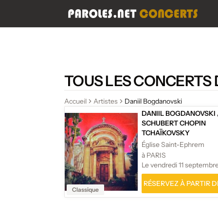
TOUS LES CONCERTS 
Accueil
Artistes
Daniil Bogdanovski
DANIIL BOGDANOVSKI
SCHUBERT CHOPIN
TCHAÏKOVSKY
Église Saint-Ephrem
à PARIS
Le vendredi 11 septembr
RÉSERVEZ À PARTIR DE
Classique