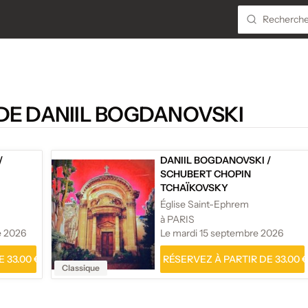
DE DANIIL BOGDANOVSKI
/
DANIIL BOGDANOVSKI
/
SCHUBERT CHOPIN
TCHAÏKOVSKY
Église Saint-Ephrem
à PARIS
e 2026
Le mardi 15 septembre 2026
 33.00 €
RÉSERVEZ À PARTIR DE 33.00 
Classique