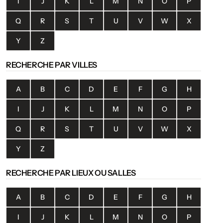
I
J
K
L
M
N
O
P
Q
R
S
T
U
V
W
X
Y
Z
RECHERCHE PAR VILLES
A
B
C
D
E
F
G
H
I
J
K
L
M
N
O
P
Q
R
S
T
U
V
W
X
Y
Z
RECHERCHE PAR LIEUX OU SALLES
A
B
C
D
E
F
G
H
I
J
K
L
M
N
O
P