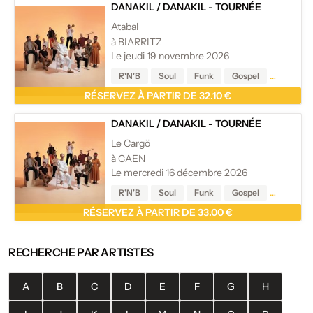
DANAKIL
/
DANAKIL - TOURNÉE
Atabal
à BIARRITZ
Le jeudi 19 novembre 2026
R'N'B
Soul
Funk
Gospel
Reggae
RÉSERVEZ À PARTIR DE 32.10 €
DANAKIL
/
DANAKIL - TOURNÉE
Le Cargö
à CAEN
Le mercredi 16 décembre 2026
R'N'B
Soul
Funk
Gospel
Reggae
RÉSERVEZ À PARTIR DE 33.00 €
RECHERCHE PAR ARTISTES
A
B
C
D
E
F
G
H