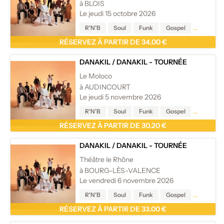
à BLOIS
Le jeudi 15 octobre 2026
R'N'B
Soul
Funk
Gospel
Reggae
RÉSERVEZ À PARTIR DE 34.00 €
DANAKIL
/
DANAKIL - TOURNÉE
Le Moloco
à AUDINCOURT
Le jeudi 5 novembre 2026
R'N'B
Soul
Funk
Gospel
Reggae
RÉSERVEZ À PARTIR DE 30.20 €
DANAKIL
/
DANAKIL - TOURNÉE
Théâtre le Rhône
à BOURG-LÈS-VALENCE
Le vendredi 6 novembre 2026
R'N'B
Soul
Funk
Gospel
Reggae
RÉSERVEZ À PARTIR DE 33.00 €