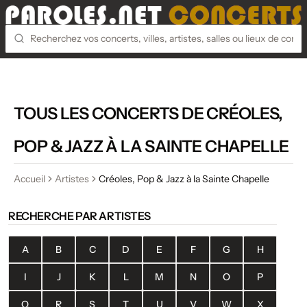
TOUS LES CONCERTS DE CRÉOLES,
POP & JAZZ À LA SAINTE CHAPELLE
Accueil
Artistes
Créoles, Pop & Jazz à la Sainte Chapelle
RECHERCHE PAR ARTISTES
A
B
C
D
E
F
G
H
I
J
K
L
M
N
O
P
Q
R
S
T
U
V
W
X