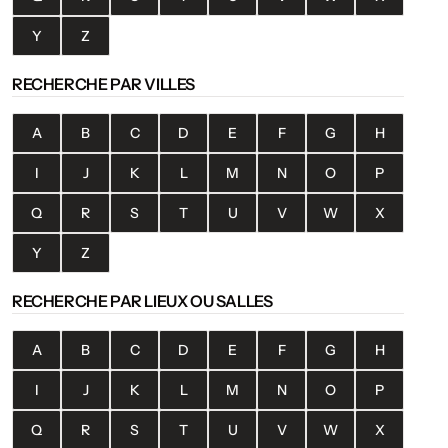
Y
Z
RECHERCHE PAR VILLES
A
B
C
D
E
F
G
H
I
J
K
L
M
N
O
P
Q
R
S
T
U
V
W
X
Y
Z
RECHERCHE PAR LIEUX OU SALLES
A
B
C
D
E
F
G
H
I
J
K
L
M
N
O
P
Q
R
S
T
U
V
W
X