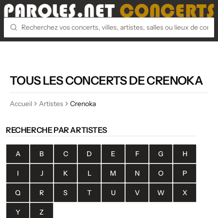
TOUS LES CONCERTS DE CRENOKA
Accueil
Artistes
Crenoka
RECHERCHE PAR ARTISTES
A
B
C
D
E
F
G
H
I
J
K
L
M
N
O
P
Q
R
S
T
U
V
W
X
Y
Z