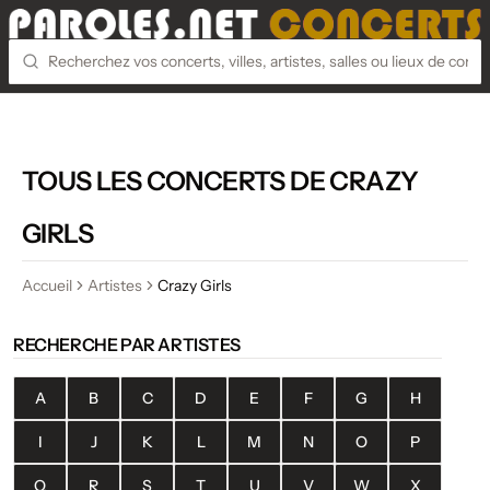
TOUS LES CONCERTS DE CRAZY
GIRLS
Accueil
Artistes
Crazy Girls
RECHERCHE PAR ARTISTES
A
B
C
D
E
F
G
H
I
J
K
L
M
N
O
P
Q
R
S
T
U
V
W
X