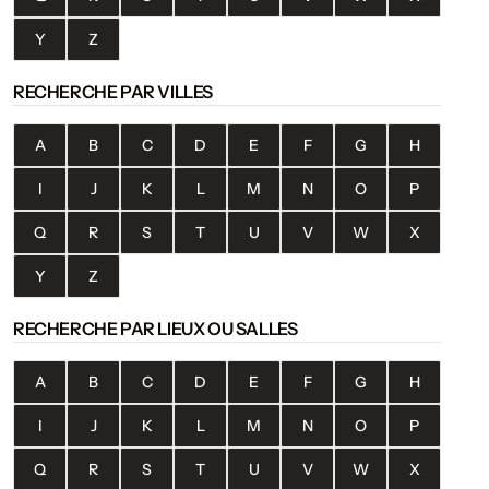
Y
Z
RECHERCHE PAR VILLES
A
B
C
D
E
F
G
H
I
J
K
L
M
N
O
P
Q
R
S
T
U
V
W
X
Y
Z
RECHERCHE PAR LIEUX OU SALLES
A
B
C
D
E
F
G
H
I
J
K
L
M
N
O
P
Q
R
S
T
U
V
W
X