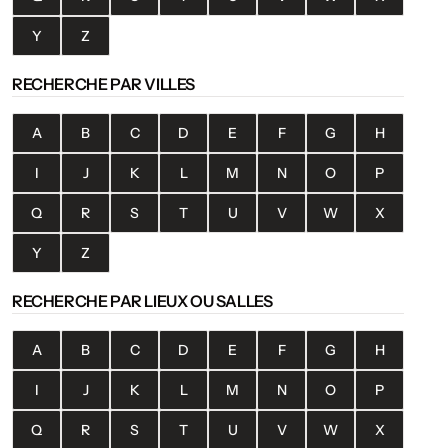
Y
Z
RECHERCHE PAR VILLES
A
B
C
D
E
F
G
H
I
J
K
L
M
N
O
P
Q
R
S
T
U
V
W
X
Y
Z
RECHERCHE PAR LIEUX OU SALLES
A
B
C
D
E
F
G
H
I
J
K
L
M
N
O
P
Q
R
S
T
U
V
W
X