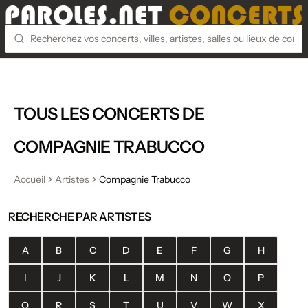
TOUS LES CONCERTS DE
COMPAGNIE TRABUCCO
Accueil
Artistes
Compagnie Trabucco
RECHERCHE PAR ARTISTES
A
B
C
D
E
F
G
H
I
J
K
L
M
N
O
P
Q
R
S
T
U
V
W
X