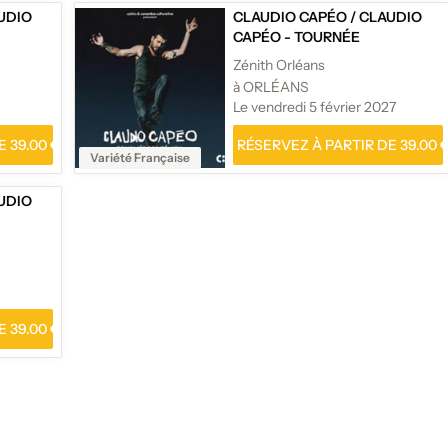
UDIO
CLAUDIO CAPÉO
/
CLAUDIO
CAPÉO - TOURNÉE
Zénith Orléans
à ORLÉANS
Le vendredi 5 février 2027
 39.00 €
RÉSERVEZ À PARTIR DE 39.00 
Variété Française
UDIO
 39.00 €