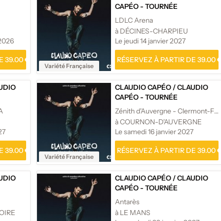
CAPÉO - TOURNÉE
LDLC Arena
à DÉCINES-CHARPIEU
2026
Le jeudi 14 janvier 2027
 39.00 €
RÉSERVEZ À PARTIR DE 39.00 
Variété Française
UDIO
CLAUDIO CAPÉO
/
CLAUDIO
CAPÉO - TOURNÉE
A
Zénith d'Auvergne - Clermont-Ferrand
à COURNON-D'AUVERGNE
27
Le samedi 16 janvier 2027
 39.00 €
RÉSERVEZ À PARTIR DE 39.00 
Variété Française
UDIO
CLAUDIO CAPÉO
/
CLAUDIO
CAPÉO - TOURNÉE
Antarès
OIRE
à LE MANS