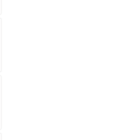
€
€
€