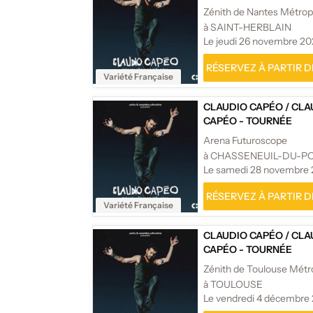
Zénith de Nantes Métrop
à SAINT-HERBLAIN
Le jeudi 26 novembre 2
RÉSERVEZ À PARTIR DE
Variété Française
CLAUDIO CAPÉO
/
CLA
CAPÉO - TOURNÉE
Arena Futuroscope
à CHASSENEUIL-DU-P
Le samedi 28 novembre
RÉSERVEZ À PARTIR DE
Variété Française
CLAUDIO CAPÉO
/
CLA
CAPÉO - TOURNÉE
Zénith de Toulouse Métr
à TOULOUSE
Le vendredi 4 décembre