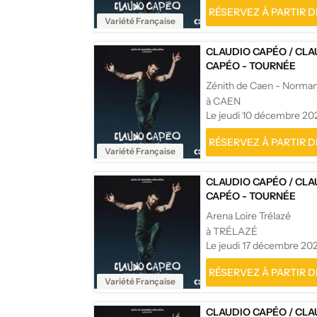
RÉSERVEZ À PARTIR DE
Variété Française
CLAUDIO CAPÉO
/
CLA
CAPÉO - TOURNÉE
Zénith de Caen - Norma
à CAEN
Le jeudi 10 décembre 20
RÉSERVEZ À PARTIR DE
Variété Française
CLAUDIO CAPÉO
/
CLA
CAPÉO - TOURNÉE
Arena Loire Trélazé
à TRÉLAZÉ
Le jeudi 17 décembre 20
RÉSERVEZ À PARTIR DE
Variété Française
CLAUDIO CAPÉO
/
CLA