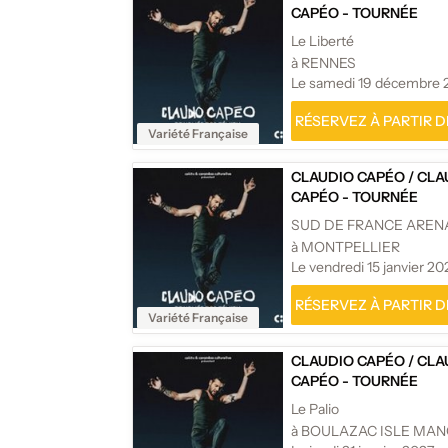
CAPÉO - TOURNÉE
Le Liberté
à RENNES
Le samedi 19 décembre 
RÉSERVEZ À PARTIR DE
Variété Française
CLAUDIO CAPÉO
/
CLA
CAPÉO - TOURNÉE
SUD DE FRANCE AREN
à MONTPELLIER
Le vendredi 15 janvier 20
RÉSERVEZ À PARTIR DE
Variété Française
CLAUDIO CAPÉO
/
CLA
CAPÉO - TOURNÉE
Le Palio
à BOULAZAC ISLE MAN