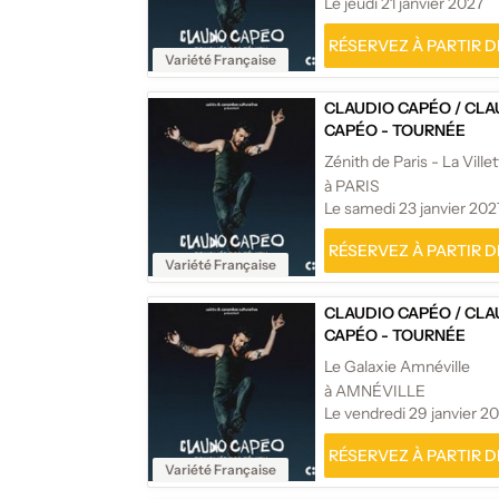
Le jeudi 21 janvier 2027
RÉSERVEZ À PARTIR DE
Variété Française
CLAUDIO CAPÉO
/
CLA
CAPÉO - TOURNÉE
Zénith de Paris - La Ville
à PARIS
Le samedi 23 janvier 202
RÉSERVEZ À PARTIR DE
Variété Française
CLAUDIO CAPÉO
/
CLA
CAPÉO - TOURNÉE
Le Galaxie Amnéville
à AMNÉVILLE
Le vendredi 29 janvier 2
RÉSERVEZ À PARTIR DE
Variété Française