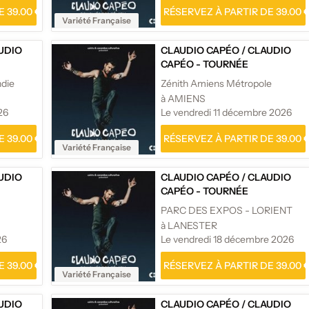
 39.00 €
RÉSERVEZ À PARTIR DE 39.00 
Variété Française
UDIO
CLAUDIO CAPÉO
/
CLAUDIO
CAPÉO - TOURNÉE
ndie
Zénith Amiens Métropole
à AMIENS
26
Le vendredi 11 décembre 2026
 39.00 €
RÉSERVEZ À PARTIR DE 39.00 
Variété Française
UDIO
CLAUDIO CAPÉO
/
CLAUDIO
CAPÉO - TOURNÉE
PARC DES EXPOS - LORIENT
à LANESTER
26
Le vendredi 18 décembre 2026
 39.00 €
RÉSERVEZ À PARTIR DE 39.00 
Variété Française
UDIO
CLAUDIO CAPÉO
/
CLAUDIO