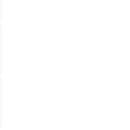
€
€
€