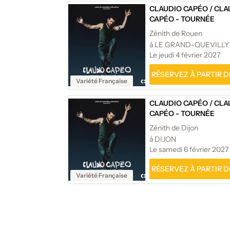
CLAUDIO CAPÉO
/
CLA
CAPÉO - TOURNÉE
Zénith de Rouen
à LE GRAND-QUEVILLY
Le jeudi 4 février 2027
RÉSERVEZ À PARTIR DE
Variété Française
CLAUDIO CAPÉO
/
CLA
CAPÉO - TOURNÉE
Zénith de Dijon
à DIJON
Le samedi 6 février 2027
RÉSERVEZ À PARTIR DE
Variété Française