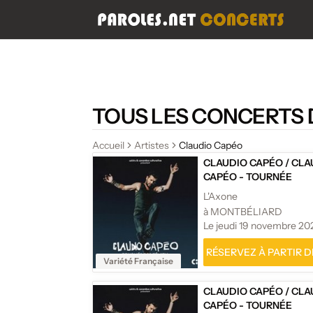
TOUS LES CONCERTS 
Accueil
Artistes
Claudio Capéo
CLAUDIO CAPÉO
/
CLA
CAPÉO - TOURNÉE
L'Axone
à MONTBÉLIARD
Le jeudi 19 novembre 20
RÉSERVEZ À PARTIR DE
Variété Française
CLAUDIO CAPÉO
/
CLA
CAPÉO - TOURNÉE