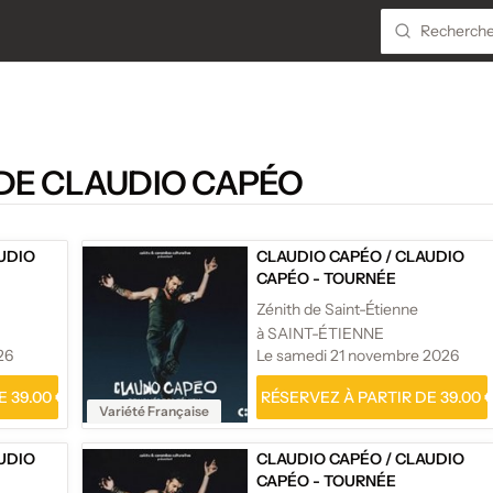
DE CLAUDIO CAPÉO
UDIO
CLAUDIO CAPÉO
/
CLAUDIO
CAPÉO - TOURNÉE
Zénith de Saint-Étienne
à SAINT-ÉTIENNE
26
Le samedi 21 novembre 2026
 39.00 €
RÉSERVEZ À PARTIR DE 39.00 
Variété Française
UDIO
CLAUDIO CAPÉO
/
CLAUDIO
CAPÉO - TOURNÉE