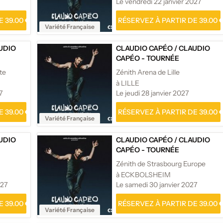
Le vendredi 22 janvier 2027
 39.00 €
RÉSERVEZ À PARTIR DE 39.00 
Variété Française
UDIO
CLAUDIO CAPÉO
/
CLAUDIO
CAPÉO - TOURNÉE
tte
Zénith Arena de Lille
à LILLE
7
Le jeudi 28 janvier 2027
 39.00 €
RÉSERVEZ À PARTIR DE 39.00 
Variété Française
UDIO
CLAUDIO CAPÉO
/
CLAUDIO
CAPÉO - TOURNÉE
Zénith de Strasbourg Europe
à ECKBOLSHEIM
027
Le samedi 30 janvier 2027
 39.00 €
RÉSERVEZ À PARTIR DE 39.00 
Variété Française