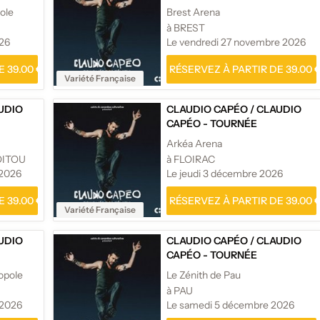
ole
Brest Arena
à BREST
026
Le vendredi 27 novembre 2026
 39.00 €
RÉSERVEZ À PARTIR DE 39.00 
Variété Française
UDIO
CLAUDIO CAPÉO
/
CLAUDIO
CAPÉO - TOURNÉE
Arkéa Arena
OITOU
à FLOIRAC
 2026
Le jeudi 3 décembre 2026
 39.00 €
RÉSERVEZ À PARTIR DE 39.00 
Variété Française
UDIO
CLAUDIO CAPÉO
/
CLAUDIO
CAPÉO - TOURNÉE
opole
Le Zénith de Pau
à PAU
 2026
Le samedi 5 décembre 2026