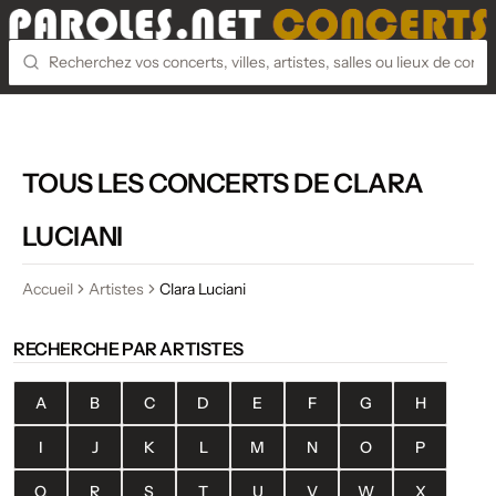
TOUS LES CONCERTS DE CLARA
LUCIANI
Accueil
Artistes
Clara Luciani
RECHERCHE PAR ARTISTES
A
B
C
D
E
F
G
H
I
J
K
L
M
N
O
P
Q
R
S
T
U
V
W
X