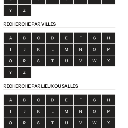
Y
Z
RECHERCHE PAR VILLES
A
B
C
D
E
F
G
H
I
J
K
L
M
N
O
P
Q
R
S
T
U
V
W
X
Y
Z
RECHERCHE PAR LIEUX OU SALLES
A
B
C
D
E
F
G
H
I
J
K
L
M
N
O
P
Q
R
S
T
U
V
W
X