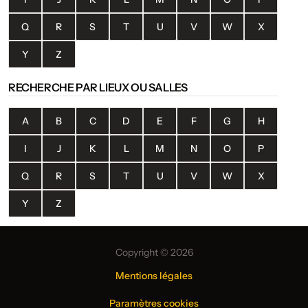
Q
R
S
T
U
V
W
X
Y
Z
RECHERCHE PAR LIEUX OU SALLES
A
B
C
D
E
F
G
H
I
J
K
L
M
N
O
P
Q
R
S
T
U
V
W
X
Y
Z
Copyright © 2026
Mentions légales
Paramètres cookies