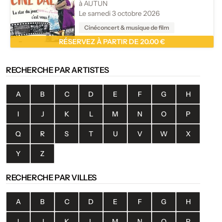
à AUTUN
Le samedi 3 octobre 2026
Cinéconcert & musique de film
RÉSERVEZ À PARTIR DE 20.00 €
RECHERCHE PAR ARTISTES
A
B
C
D
E
F
G
H
I
J
K
L
M
N
O
P
Q
R
S
T
U
V
W
X
Y
Z
RECHERCHE PAR VILLES
A
B
C
D
E
F
G
H
I
J
K
L
M
N
O
P