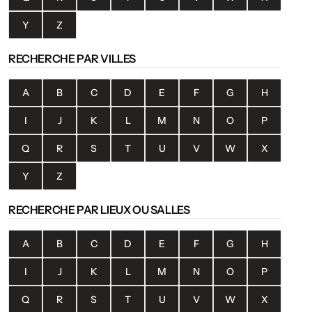
Y
Z
RECHERCHE PAR VILLES
A
B
C
D
E
F
G
H
I
J
K
L
M
N
O
P
Q
R
S
T
U
V
W
X
Y
Z
RECHERCHE PAR LIEUX OU SALLES
A
B
C
D
E
F
G
H
I
J
K
L
M
N
O
P
Q
R
S
T
U
V
W
X