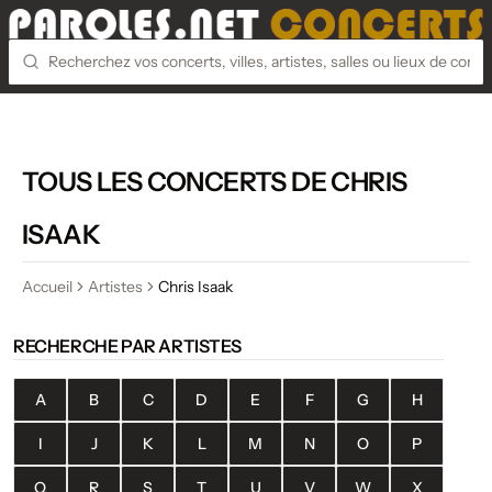
TOUS LES CONCERTS DE CHRIS
ISAAK
Accueil
Artistes
Chris Isaak
RECHERCHE PAR ARTISTES
A
B
C
D
E
F
G
H
I
J
K
L
M
N
O
P
Q
R
S
T
U
V
W
X