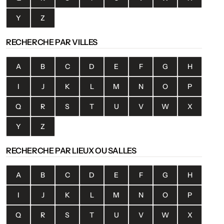
Y
Z
RECHERCHE PAR VILLES
A
B
C
D
E
F
G
H
I
J
K
L
M
N
O
P
Q
R
S
T
U
V
W
X
Y
Z
RECHERCHE PAR LIEUX OU SALLES
A
B
C
D
E
F
G
H
I
J
K
L
M
N
O
P
Q
R
S
T
U
V
W
X