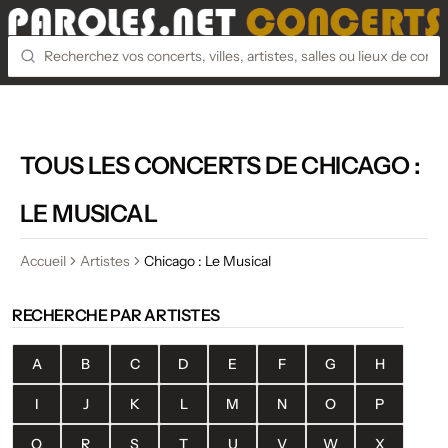
TOUS LES CONCERTS DE CHICAGO :
LE MUSICAL
Accueil
Artistes
Chicago : Le Musical
RECHERCHE PAR ARTISTES
A
B
C
D
E
F
G
H
I
J
K
L
M
N
O
P
Q
R
S
T
U
V
W
X