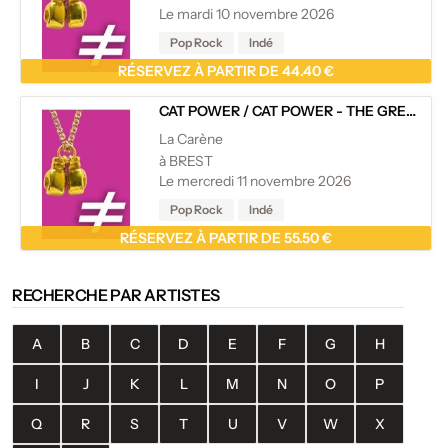
Le mardi 10 novembre 2026
Pop Rock
Indé
RÉSERVEZ À PARTIR DE 44.40 €
CAT POWER
/
CAT POWER - THE GREATEST - 20TH ANNIVERSARY
La Carène
à BREST
Le mercredi 11 novembre 2026
Pop Rock
Indé
RÉSERVEZ À PARTIR DE 55.50 €
RECHERCHE PAR ARTISTES
A
B
C
D
E
F
G
H
I
J
K
L
M
N
O
P
Q
R
S
T
U
V
W
X