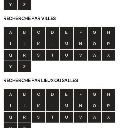
Y
Z
RECHERCHE PAR VILLES
A
B
C
D
E
F
G
H
I
J
K
L
M
N
O
P
Q
R
S
T
U
V
W
X
Y
Z
RECHERCHE PAR LIEUX OU SALLES
A
B
C
D
E
F
G
H
I
J
K
L
M
N
O
P
Q
R
S
T
U
V
W
X