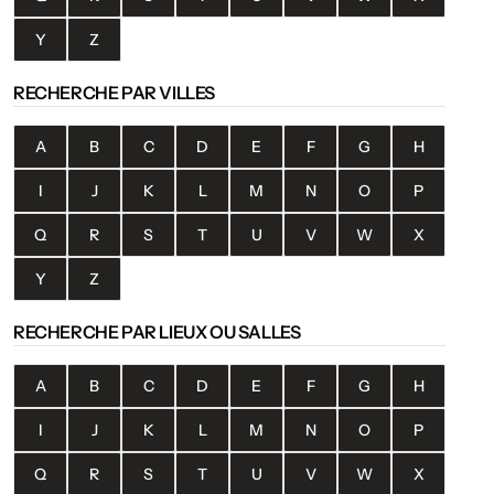
Y
Z
RECHERCHE PAR VILLES
A
B
C
D
E
F
G
H
I
J
K
L
M
N
O
P
Q
R
S
T
U
V
W
X
Y
Z
RECHERCHE PAR LIEUX OU SALLES
A
B
C
D
E
F
G
H
I
J
K
L
M
N
O
P
Q
R
S
T
U
V
W
X