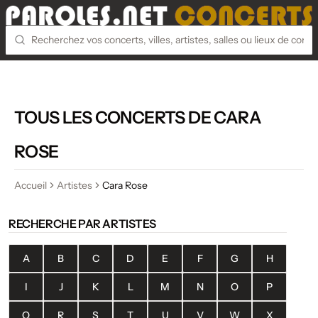
TOUS LES CONCERTS DE CARA
ROSE
Accueil
Artistes
Cara Rose
RECHERCHE PAR ARTISTES
A
B
C
D
E
F
G
H
I
J
K
L
M
N
O
P
Q
R
S
T
U
V
W
X