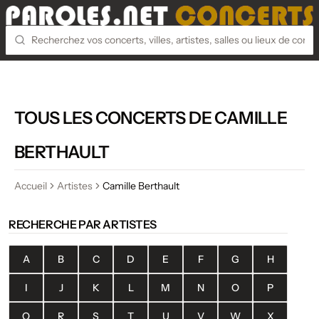
TOUS LES CONCERTS DE CAMILLE
BERTHAULT
Accueil
Artistes
Camille Berthault
RECHERCHE PAR ARTISTES
A
B
C
D
E
F
G
H
I
J
K
L
M
N
O
P
Q
R
S
T
U
V
W
X