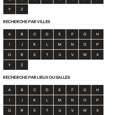
Y
Z
RECHERCHE PAR VILLES
A
B
C
D
E
F
G
H
I
J
K
L
M
N
O
P
Q
R
S
T
U
V
W
X
Y
Z
RECHERCHE PAR LIEUX OU SALLES
A
B
C
D
E
F
G
H
I
J
K
L
M
N
O
P
Q
R
S
T
U
V
W
X