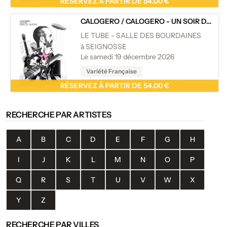
RÉSERVEZ À PARTIR DE 54.00 €
CALOGERO
/
CALOGERO - UN SOIR DANS LES THÉÂTRES
LE TUBE - SALLE DES BOURDAINES
à SEIGNOSSE
Le samedi 19 décembre 2026
Variété Française
RÉSERVEZ À PARTIR DE 54.00 €
RECHERCHE PAR ARTISTES
A
B
C
D
E
F
G
H
I
J
K
L
M
N
O
P
Q
R
S
T
U
V
W
X
Y
Z
RECHERCHE PAR VILLES