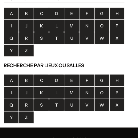
A
B
C
D
E
F
G
H
I
J
K
L
M
N
O
P
Q
R
S
T
U
V
W
X
Y
Z
RECHERCHE PAR LIEUX OU SALLES
A
B
C
D
E
F
G
H
I
J
K
L
M
N
O
P
Q
R
S
T
U
V
W
X
Y
Z