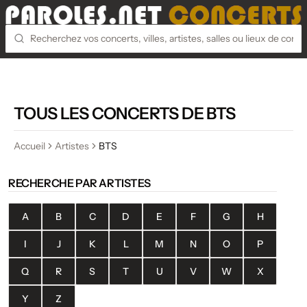
TOUS LES CONCERTS DE BTS
Accueil
Artistes
BTS
RECHERCHE PAR ARTISTES
A
B
C
D
E
F
G
H
I
J
K
L
M
N
O
P
Q
R
S
T
U
V
W
X
Y
Z