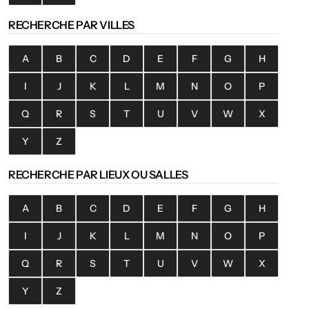
RECHERCHE PAR VILLES
A
B
C
D
E
F
G
H
I
J
K
L
M
N
O
P
Q
R
S
T
U
V
W
X
Y
Z
RECHERCHE PAR LIEUX OU SALLES
A
B
C
D
E
F
G
H
I
J
K
L
M
N
O
P
Q
R
S
T
U
V
W
X
Y
Z