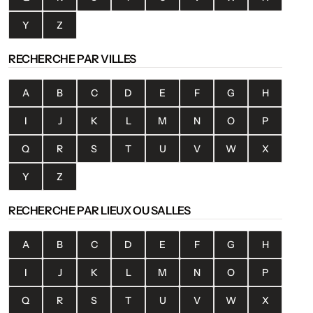
Y
Z
RECHERCHE PAR VILLES
A
B
C
D
E
F
G
H
I
J
K
L
M
N
O
P
Q
R
S
T
U
V
W
X
Y
Z
RECHERCHE PAR LIEUX OU SALLES
A
B
C
D
E
F
G
H
I
J
K
L
M
N
O
P
Q
R
S
T
U
V
W
X