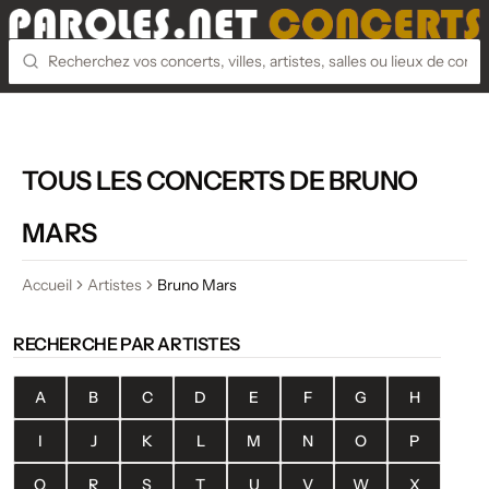
TOUS LES CONCERTS DE BRUNO
MARS
Accueil
Artistes
Bruno Mars
RECHERCHE PAR ARTISTES
A
B
C
D
E
F
G
H
I
J
K
L
M
N
O
P
Q
R
S
T
U
V
W
X