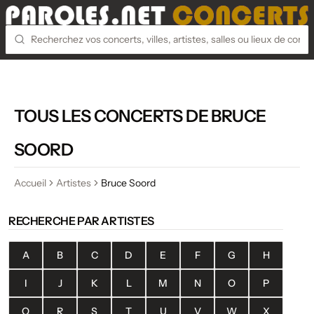
TOUS LES CONCERTS DE BRUCE
SOORD
Accueil
Artistes
Bruce Soord
RECHERCHE PAR ARTISTES
A
B
C
D
E
F
G
H
I
J
K
L
M
N
O
P
Q
R
S
T
U
V
W
X