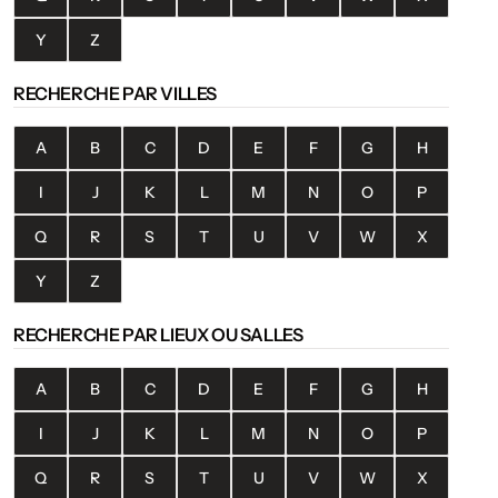
Y
Z
RECHERCHE PAR VILLES
A
B
C
D
E
F
G
H
I
J
K
L
M
N
O
P
Q
R
S
T
U
V
W
X
Y
Z
RECHERCHE PAR LIEUX OU SALLES
A
B
C
D
E
F
G
H
I
J
K
L
M
N
O
P
Q
R
S
T
U
V
W
X