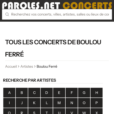
TOUS LES CONCERTS DE BOULOU
FERRÉ
Accueil
Artistes
Boulou Ferré
RECHERCHE PAR ARTISTES
A
B
C
D
E
F
G
H
I
J
K
L
M
N
O
P
Q
R
S
T
U
V
W
X