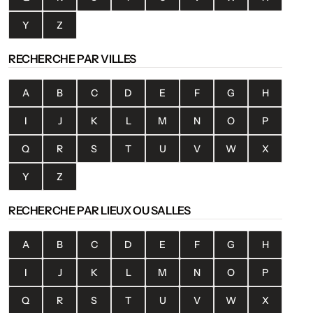
Y
Z
RECHERCHE PAR VILLES
A
B
C
D
E
F
G
H
I
J
K
L
M
N
O
P
Q
R
S
T
U
V
W
X
Y
Z
RECHERCHE PAR LIEUX OU SALLES
A
B
C
D
E
F
G
H
I
J
K
L
M
N
O
P
Q
R
S
T
U
V
W
X