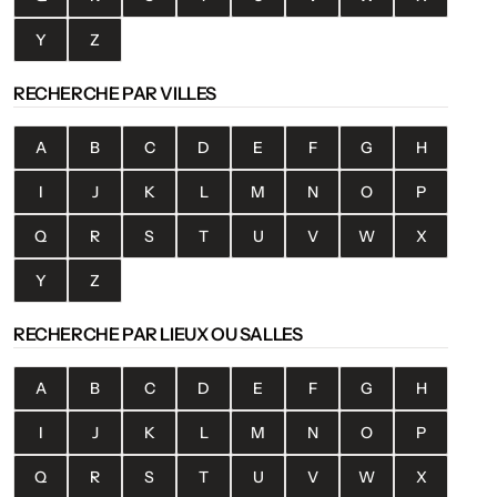
Y
Z
RECHERCHE PAR VILLES
A
B
C
D
E
F
G
H
I
J
K
L
M
N
O
P
Q
R
S
T
U
V
W
X
Y
Z
RECHERCHE PAR LIEUX OU SALLES
A
B
C
D
E
F
G
H
I
J
K
L
M
N
O
P
Q
R
S
T
U
V
W
X