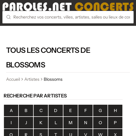
TOUS LES CONCERTS DE
BLOSSOMS
Accueil
Artistes
Blossoms
RECHERCHE PAR ARTISTES
A
B
C
D
E
F
G
H
I
J
K
L
M
N
O
P
Q
R
S
T
U
V
W
X