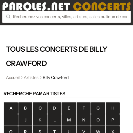
TOUS LES CONCERTS DE BILLY
CRAWFORD
Accueil
Artistes
Billy Crawford
RECHERCHE PAR ARTISTES
A
B
C
D
E
F
G
H
I
J
K
L
M
N
O
P
Q
R
S
T
U
V
W
X