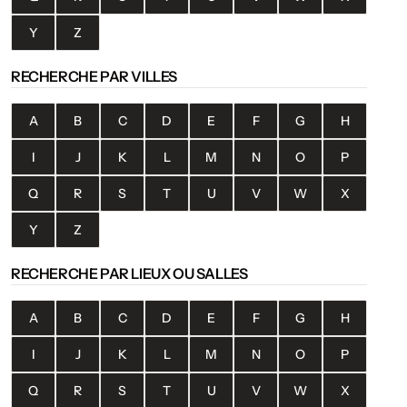
Y
Z
RECHERCHE PAR VILLES
A
B
C
D
E
F
G
H
I
J
K
L
M
N
O
P
Q
R
S
T
U
V
W
X
Y
Z
RECHERCHE PAR LIEUX OU SALLES
A
B
C
D
E
F
G
H
I
J
K
L
M
N
O
P
Q
R
S
T
U
V
W
X