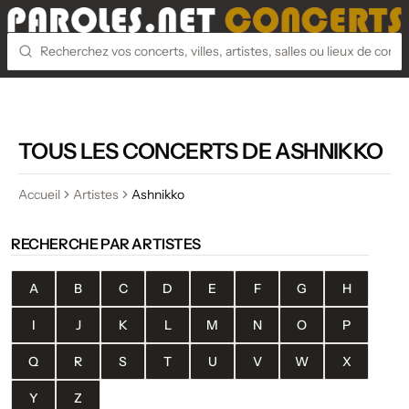
TOUS LES CONCERTS DE ASHNIKKO
Accueil
Artistes
Ashnikko
RECHERCHE PAR ARTISTES
A
B
C
D
E
F
G
H
I
J
K
L
M
N
O
P
Q
R
S
T
U
V
W
X
Y
Z