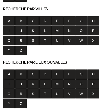
RECHERCHE PAR VILLES
A
B
C
D
E
F
G
H
I
J
K
L
M
N
O
P
Q
R
S
T
U
V
W
X
Y
Z
RECHERCHE PAR LIEUX OU SALLES
A
B
C
D
E
F
G
H
I
J
K
L
M
N
O
P
Q
R
S
T
U
V
W
X
Y
Z