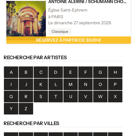
ANTOINE ALÉRINI
/
SCHUMANN CHOPIN
Église Saint-Ephrem
à PARIS
Le dimanche 27 septembre 2026
Classique
RÉSERVEZ À PARTIR DE 33.00 €
RECHERCHE PAR ARTISTES
A
B
C
D
E
F
G
H
I
J
K
L
M
N
O
P
Q
R
S
T
U
V
W
X
Y
Z
RECHERCHE PAR VILLES