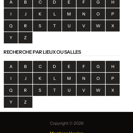
A
B
C
D
E
F
G
H
I
J
K
L
M
N
O
P
Q
R
S
T
U
V
W
X
Y
Z
RECHERCHE PAR LIEUX OU SALLES
A
B
C
D
E
F
G
H
I
J
K
L
M
N
O
P
Q
R
S
T
U
V
W
X
Y
Z
Copyright © 2026