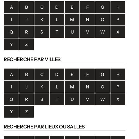
A
B
C
D
E
F
G
H
I
J
K
L
M
N
O
P
Q
R
S
T
U
V
W
X
Y
Z
RECHERCHE PAR VILLES
A
B
C
D
E
F
G
H
I
J
K
L
M
N
O
P
Q
R
S
T
U
V
W
X
Y
Z
RECHERCHE PAR LIEUX OU SALLES