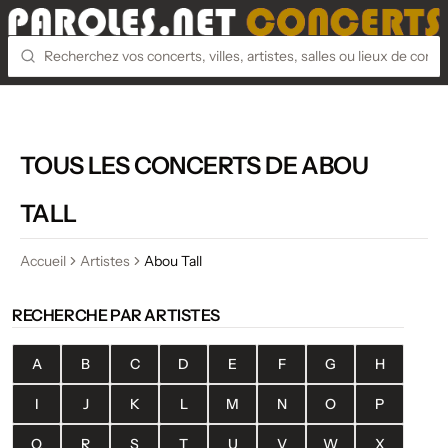
TOUS LES CONCERTS DE ABOU
TALL
Accueil
Artistes
Abou Tall
RECHERCHE PAR ARTISTES
A
B
C
D
E
F
G
H
I
J
K
L
M
N
O
P
Q
R
S
T
U
V
W
X