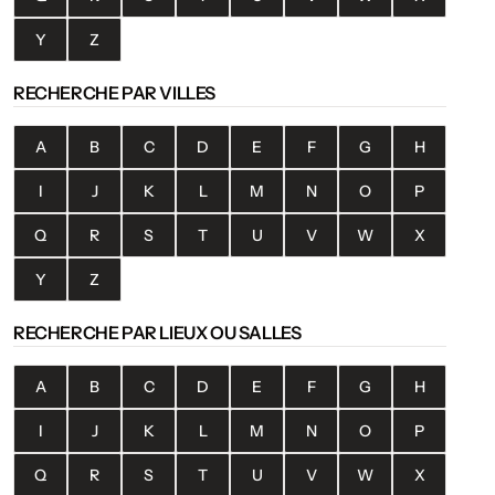
Y
Z
RECHERCHE PAR VILLES
A
B
C
D
E
F
G
H
I
J
K
L
M
N
O
P
Q
R
S
T
U
V
W
X
Y
Z
RECHERCHE PAR LIEUX OU SALLES
A
B
C
D
E
F
G
H
I
J
K
L
M
N
O
P
Q
R
S
T
U
V
W
X