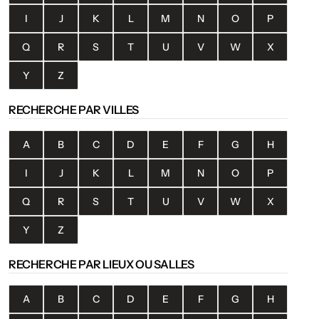
I
J
K
L
M
N
O
P
Q
R
S
T
U
V
W
X
Y
Z
RECHERCHE PAR VILLES
A
B
C
D
E
F
G
H
I
J
K
L
M
N
O
P
Q
R
S
T
U
V
W
X
Y
Z
RECHERCHE PAR LIEUX OU SALLES
A
B
C
D
E
F
G
H