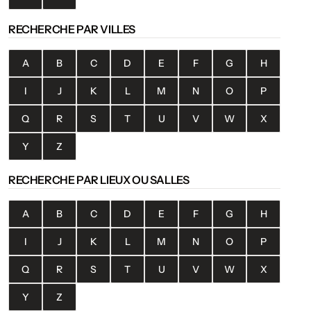
RECHERCHE PAR VILLES
A
B
C
D
E
F
G
H
I
J
K
L
M
N
O
P
Q
R
S
T
U
V
W
X
Y
Z
RECHERCHE PAR LIEUX OU SALLES
A
B
C
D
E
F
G
H
I
J
K
L
M
N
O
P
Q
R
S
T
U
V
W
X
Y
Z