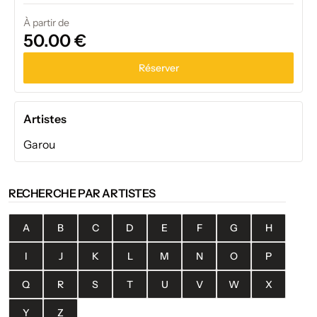
À partir de
50.00 €
Réserver
Artistes
Garou
RECHERCHE PAR ARTISTES
A
B
C
D
E
F
G
H
I
J
K
L
M
N
O
P
Q
R
S
T
U
V
W
X
Y
Z