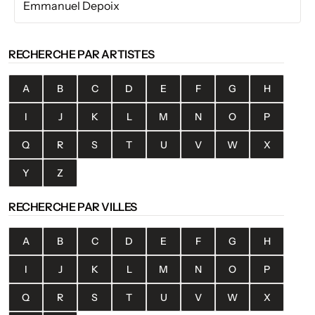
Emmanuel Depoix
RECHERCHE PAR ARTISTES
A
B
C
D
E
F
G
H
I
J
K
L
M
N
O
P
Q
R
S
T
U
V
W
X
Y
Z
RECHERCHE PAR VILLES
A
B
C
D
E
F
G
H
I
J
K
L
M
N
O
P
Q
R
S
T
U
V
W
X