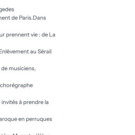
ègedes
ment de Paris.Dans
ur prennent vie : de La
Enlèvement au Sérail
e de musiciens,
e chorégraphe
nvités à prendre la
 baroque en perruques