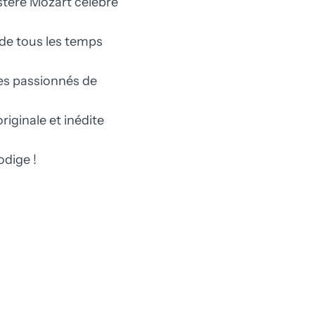
stère Mozart célèbre
 de tous les temps
 les passionnés de
riginale et inédite
odige !