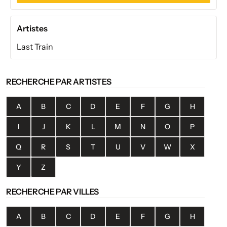
Artistes
Last Train
RECHERCHE PAR ARTISTES
A
B
C
D
E
F
G
H
I
J
K
L
M
N
O
P
Q
R
S
T
U
V
W
X
Y
Z
RECHERCHE PAR VILLES
A
B
C
D
E
F
G
H