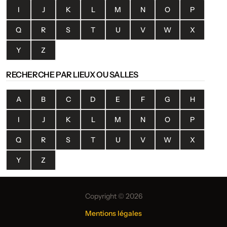
I
J
K
L
M
N
O
P
Q
R
S
T
U
V
W
X
Y
Z
RECHERCHE PAR LIEUX OU SALLES
A
B
C
D
E
F
G
H
I
J
K
L
M
N
O
P
Q
R
S
T
U
V
W
X
Y
Z
Copyright © 2026
Mentions légales