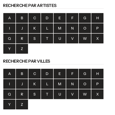
RECHERCHE PAR ARTISTES
A
B
C
D
E
F
G
H
I
J
K
L
M
N
O
P
Q
R
S
T
U
V
W
X
Y
Z
RECHERCHE PAR VILLES
A
B
C
D
E
F
G
H
I
J
K
L
M
N
O
P
Q
R
S
T
U
V
W
X
Y
Z